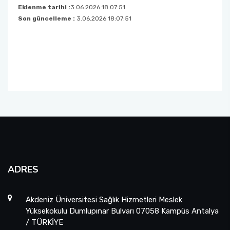
Teşvik Komisyonu
Eklenme tarihi :
3.06.2026 18:07:51
Kalite Politikamız
Son güncelleme :
3.06.2026 18:07:51
Web Sayfası Sosyal Medya Komisyonu
Etkinlik ve Tanıtım Komisyonu
Ders Programı ve Sınav Komisyonu
Spor, Burs ve Sosyal Hizmet Komisyonu
Arşivleme, İmha ve Sıfır Atık Komisyonu
ADRES
Akdeniz Üniversitesi Sağlık Hizmetleri Meslek
Yüksekokulu Dumlupınar Bulvarı 07058 Kampüs Antalya
/ TÜRKİYE