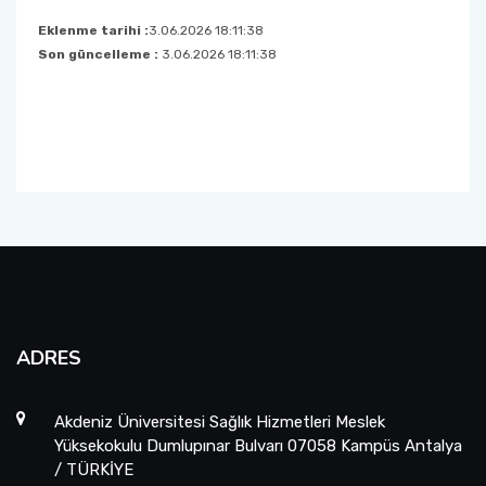
Teşvik Komisyonu
Eklenme tarihi :
3.06.2026 18:11:38
Kalite Politikamız
Son güncelleme :
3.06.2026 18:11:38
Web Sayfası Sosyal Medya Komisyonu
Etkinlik ve Tanıtım Komisyonu
Ders Programı ve Sınav Komisyonu
Spor, Burs ve Sosyal Hizmet Komisyonu
Arşivleme, İmha ve Sıfır Atık Komisyonu
ADRES
Akdeniz Üniversitesi Sağlık Hizmetleri Meslek
Yüksekokulu Dumlupınar Bulvarı 07058 Kampüs Antalya
/ TÜRKİYE